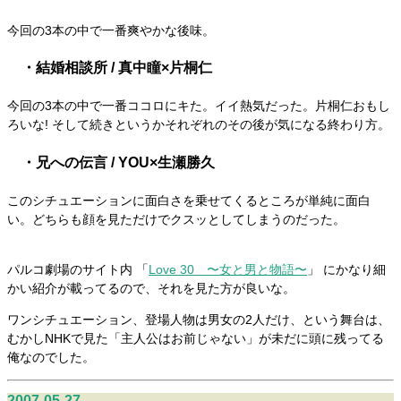
今回の3本の中で一番爽やかな後味。
・結婚相談所 / 真中瞳×片桐仁
今回の3本の中で一番ココロにキた。イイ熱気だった。片桐仁おもし
ろいな! そして続きというかそれぞれのその後が気になる終わり方。
・兄への伝言 / YOU×生瀬勝久
このシチュエーションに面白さを乗せてくるところが単純に面白
い。どちらも顔を見ただけでクスッとしてしまうのだった。
パルコ劇場のサイト内 「
Love 30 〜女と男と物語〜
」 にかなり細
かい紹介が載ってるので、それを見た方が良いな。
ワンシチュエーション、登場人物は男女の2人だけ、という舞台は、
むかしNHKで見た「主人公はお前じゃない」が未だに頭に残ってる
俺なのでした。
2007-05-27