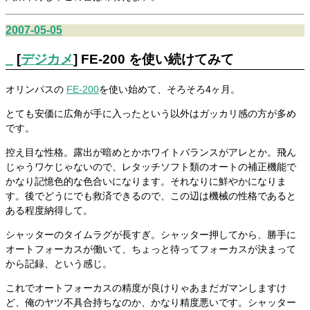
2007-05-05
_
[
デジカメ
] FE-200 を使い続けてみて
オリンパスの
FE-200
を使い始めて、そろそろ4ヶ月。
とても安価に広角が手に入ったという以外はガッカリ感の方が多め
です。
控え目な性格。露出が暗めとかホワイトバランスがアレとか。飛ん
じゃうワケじゃないので、レタッチソフト類のオートの補正機能で
かなり記憶色的な色合いになります。それなりに鮮やかになりま
す。後でどうにでも救済できるので、この辺は機械の性格であると
ある程度納得して。
シャッターのタイムラグが長すぎ。シャッター押してから、勝手に
オートフォーカスが働いて、ちょっと待ってフォーカスが決まって
から記録、という感じ。
これでオートフォーカスの精度が良けりゃあまだガマンしますけ
ど、俺のヤツ不具合持ちなのか、かなり精度悪いです。シャッター