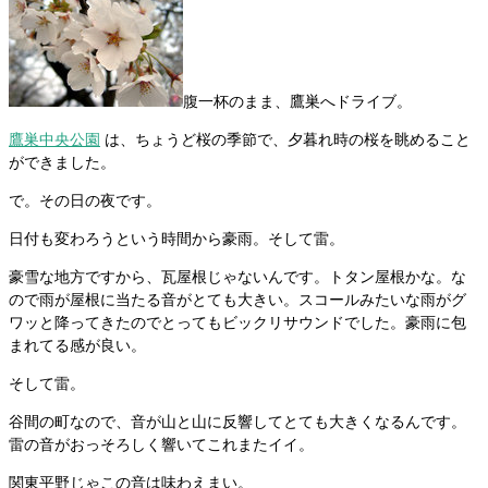
腹一杯のまま、鷹巣へドライブ。
鷹巣中央公園
は、ちょうど桜の季節で、夕暮れ時の桜を眺めること
ができました。
で。その日の夜です。
日付も変わろうという時間から豪雨。そして雷。
豪雪な地方ですから、瓦屋根じゃないんです。トタン屋根かな。な
ので雨が屋根に当たる音がとても大きい。スコールみたいな雨がグ
ワッと降ってきたのでとってもビックリサウンドでした。豪雨に包
まれてる感が良い。
そして雷。
谷間の町なので、音が山と山に反響してとても大きくなるんです。
雷の音がおっそろしく響いてこれまたイイ。
関東平野じゃこの音は味わえまい。