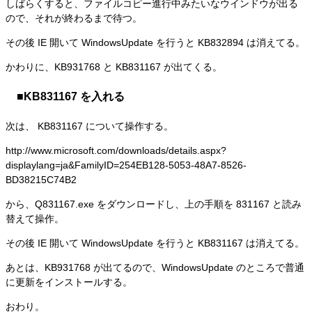
しばらくすると、ファイルコピー進行中みたいなウインドウが出る
ので、それが終わるまで待つ。
その後 IE 開いて WindowsUpdate を行うと KB832894 は消えてる。
かわりに、KB931768 と KB831167 が出てくる。
■KB831167 を入れる
次は、 KB831167 について操作する。
http://www.microsoft.com/downloads/details.aspx?
displaylang=ja&FamilyID=254EB128-5053-48A7-8526-
BD38215C74B2
から、Q831167.exe をダウンロードし、上の手順を 831167 と読み
替えて操作。
その後 IE 開いて WindowsUpdate を行うと KB831167 は消えてる。
あとは、KB931768 が出てるので、WindowsUpdate のところで普通
に更新をインストールする。
おわり。