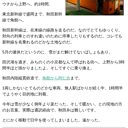
ウチから上野へ。約1時間。
東北新幹線で盛岡まで、秋田新幹
線で角館へ。
秋田新幹線は、在来線の線路を走るのだ。なのでとてもゆっくり。
対向の列車とのすれ違いのために停車したりもするのだ。コレでも
新幹線を名乗れるのどかな土地なのだ。
5月の連休だというのに、雪がまだ解けてないばしょもあり。
田沢湖を過ぎ、みちのくの小京都なんて呼ばれる街へ。上野から3時
間半ほど掛かりましたよ。そしてすぐに乗り換え。
秋田内陸縦貫鉄道で、
角館から阿仁合
まで。
1両しかないとてものどかな車両。無人駅ばかりが続く中、1時間半
でようやく目的地に到着。
今年は雪が少なく例年より楽だった。そして暖かい。との現地の方
のお言葉。実際は通訳経由で。秋田弁は難しいです。
とにかく移動で日中を使ってしまいました。遠かった。