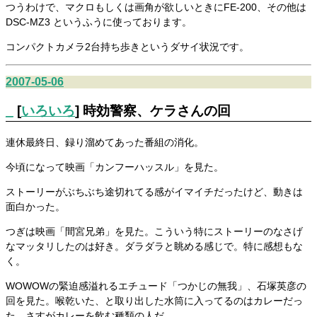
つうわけで、マクロもしくは画角が欲しいときにFE-200、その他は
DSC-MZ3 というふうに使っております。
コンパクトカメラ2台持ち歩きというダサイ状況です。
2007-05-06
_
[
いろいろ
] 時効警察、ケラさんの回
連休最終日、録り溜めてあった番組の消化。
今頃になって映画「カンフーハッスル」を見た。
ストーリーがぶちぶち途切れてる感がイマイチだったけど、動きは
面白かった。
つぎは映画「間宮兄弟」を見た。こういう特にストーリーのなさげ
なマッタリしたのは好き。ダラダラと眺める感じで。特に感想もな
く。
WOWOWの緊迫感溢れるエチュード「つかじの無我」、石塚英彦の
回を見た。喉乾いた、と取り出した水筒に入ってるのはカレーだっ
た。さすがカレーを飲む種類の人だ。