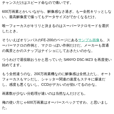
チャンスだけはスピード命なので痛いです。
600万画素とかいいながら、解像感なさ過ぎ。もー全然キリッとしな
い。最高解像度で撮ってもデータサイズがでかくなるだけ。
唯一フォーカスがキリリと決まるのはスーパーマクロモードを選択
したとき。
そういえばオリンパスのFE-200のページにある
サンプル画像
も、ス
ーパーマクロの作例と、マクロっぽい作例だけだ。メーカーも普通
の風景とかのスナップはナイショにしておきたいのかな。
つうわけで退役願おうかと思っていた SANYO DSC-MZ3 を再度使い
始めてます。
もう全然違うのな。200万画素機なのに解像感は全然上だし、オート
フォーカスもマシだし、シャッター関連の速度もステキに爆速だ
し。感度も悪くないし。CCDがデカいのが効いてるのかな。
画素数が少ない分処理が速いのは当然なんだけども。
俺の使い方じゃ600万画素はオーバースペックですわ、と思いまし
た。