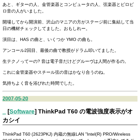
あと、ギターの人、金管楽器とコンピュータの人、弦楽器とピロピ
ロ音の人がいました。
開場してから開演前、沢山のマニアの方がステージ前に集結して当
日の機材チェックしてました。おもしれー。
演目は、HAS の曲と、いくつか YMO の曲も。
アンコール2回目、最後の曲で教授がドラム叩いてました。
生テクノってーの? 音は電子音だけどグルーヴは人間が作るの。
これに金管楽器やスチール弦の音はかなり合うのね。
気持ちよく音を浴びれた時間でした。
2007-05-20
_
[
Software
] ThinkPad T60 の電波強度表示がオ
カシイ
ThinkPad T60 (2623PKJ) 内蔵の無線LAN "Intel(R) PRO/Wireless