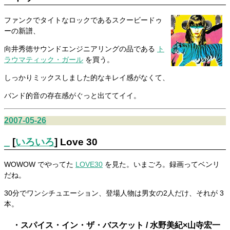
ファンクでタイトなロックであるスクービードゥ
ーの新譜、
向井秀徳サウンドエンジニアリングの品である
ト
ラウマティック・ガール
を買う。
しっかりミックスしました的なキレイ感がなくて、
バンド的音の存在感がぐっと出ててイイ。
2007-05-26
_
[
いろいろ
] Love 30
WOWOW でやってた
LOVE30
を見た。いまごろ。録画ってベンリ
だね。
30分でワンシチュエーション、登場人物は男女の2人だけ、それが 3
本。
・スパイス・イン・ザ・バスケット / 水野美紀×山寺宏一