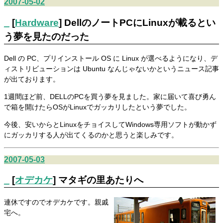
2007-05-02
_
[
Hardware
] DellのノートPCにLinuxが載るとい
う夢を見たのだった
Dell の PC、プリインストール OS に Linux が選べるようになり、デ
ィストリビューションは Ubuntu なんじゃないかというニュース記事
が出ております。
1週間ほど前、DELLのPCを買う夢を見ました。家に届いて喜び勇ん
で箱を開けたらOSがLinuxでガッカリしたという夢でした。
今後、安いからとLinuxをチョイスしてWindows専用ソフトが動かず
にガッカリする人が出てくるのかと思うと楽しみです。
2007-05-03
_
[
オデカケ
] マタギの里あたりへ
連休ですのでオデカケです。親戚
宅へ。