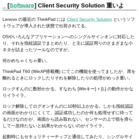
_
[
Software
] Client Security Solution 重いよ
Lenovo の最近の ThinkPad には
Client Security Solution
というソフ
トウェアが導入された状態で出荷されてる。
OSやいろんなアプリケーションへのシングルサインオンに対応した
り、それを指紋認証でまとめたり、と主に認証周りのさまざまな小
ネタが詰まったツールなのですが。
何かめちゃくちゃ重い。
ThinkPad T60 (WinXP搭載機) にてこの機能を使ってましたが、席を
離れるときにロックしたりそれを解除したりの処理がめっさ重い。
ロックすんのに数秒かかる。すなわち [Winキー] + [L] の動作がかな
りイライラ。
ロック解除してログオンすんのに10秒以上かかる。しかも指紋認証
の画面がわかりにくくて、認証成功したのか何も処理せずに待って
るだけなのかが、画面から読み取れない。センサーの上で指を滑ら
して一息待たないと結果がわからないのがイライラ。
起動時にもセキュリティーチップと通信してみたり、シングルサイ