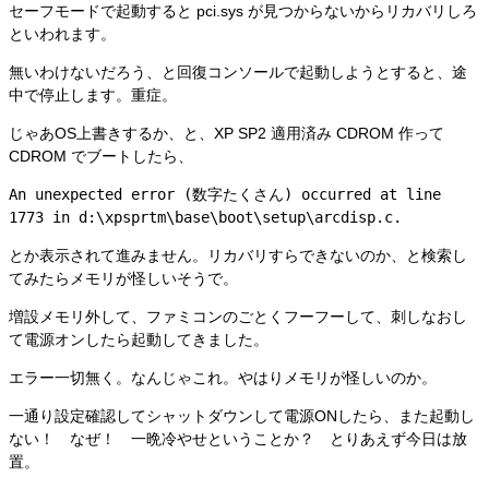
セーフモードで起動すると pci.sys が見つからないからリカバリしろ
といわれます。
無いわけないだろう、と回復コンソールで起動しようとすると、途
中で停止します。重症。
じゃあOS上書きするか、と、XP SP2 適用済み CDROM 作って
CDROM でブートしたら、
An unexpected error (数字たくさん) occurred at line
1773 in d:\xpsprtm\base\boot\setup\arcdisp.c.
とか表示されて進みません。リカバリすらできないのか、と検索し
てみたらメモリが怪しいそうで。
増設メモリ外して、ファミコンのごとくフーフーして、刺しなおし
て電源オンしたら起動してきました。
エラー一切無く。なんじゃこれ。やはりメモリが怪しいのか。
一通り設定確認してシャットダウンして電源ONしたら、また起動し
ない！ なぜ！ 一晩冷やせということか？ とりあえず今日は放
置。