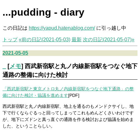
...pudding - diary
この日記は
https://yapud.hatenablog.com/
に引っ越し中
トップ
«前の日記(2021-05-03)
最新
次の日記(2021-05-07)»
2021-05-05
_
[
メモ
] 西武新宿駅と丸ノ内線新宿駅をつなぐ地下
通路の整備に向けた検討
「西武新宿駅と東京メトロ丸ノ内線新宿駅をつなぐ地下通路」の整
備に向けた検討・協議を進めます
[PDF]
西武新宿駅と丸ノ内線新宿駅、地上を通るのもメンドクサイし、地
下で行くならぐるっと回ってしまってこれもめんどくさいわけです
が、地下にズドンと真っ直ぐの通路を作る検討および協議を始めま
した、ということらしい。