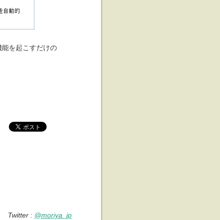
機能を起こすだけの
。
Twitter :
@moriya_jp