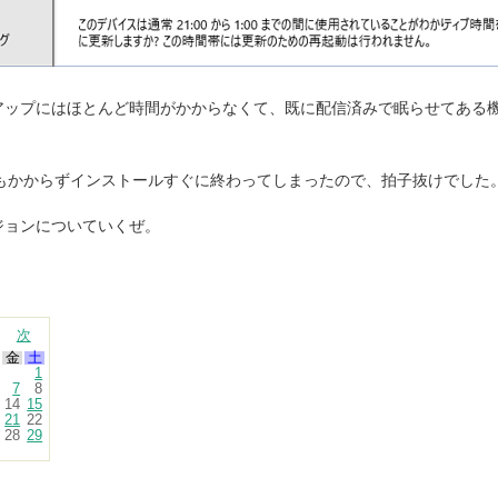
アップにはほとんど時間がかからなくて、既に配信済みで眠らせてある
分もかからずインストールすぐに終わってしまったので、拍子抜けでした
ジョンについていくぜ。
次
金
土
1
7
8
14
15
21
22
28
29