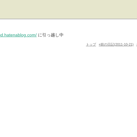
pud.hatenablog.com/
に引っ越し中
トップ
«前の日記(2011-10-21)