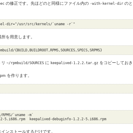
の修正です。先ほどのと同様にファイル内の
のと
pec
-with-kernel-dir
kernel-dir="/usr/src/kernels/`uname -r`"
る場所を用意します。
pmbuild/{BUILD,BUILDROOT,RPMS,SOURCES,SPECS,SRPMS}
トリ
に
をコピーしておき
~/rpmbuild/SOURCES
keepalived-1.2.2.tar.gz
pm を作ります。
/RPMS/`uname -m`

.2-5.i686.rpm  keepalived-debuginfo-1.2.2-5.i686.rpm
はインストールするだけです。