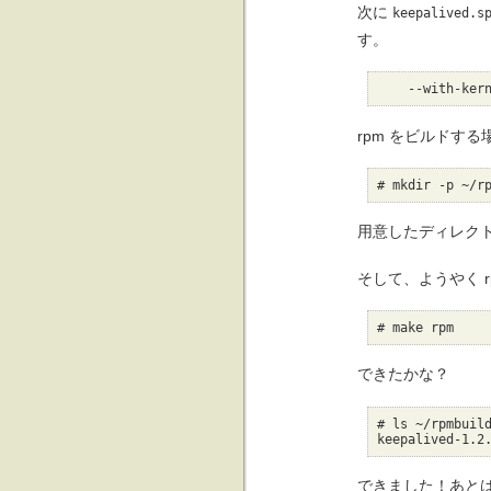
次に
keepalived.s
す。
    --with-
rpm をビルドす
# mkdir -p ~/r
用意したディレク
そして、ようやく r
# make rpm
できたかな？
# ls ~/rpmbuild
keepalived-1.2
できました！あと