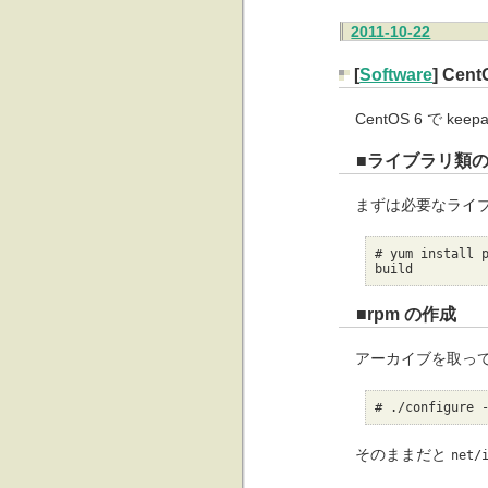
2011-10-22
[
Software
] Cen
CentOS 6 で ke
■ライブラリ類の
まずは必要なライ
# yum install 
build
■rpm の作成
アーカイブを取っ
# ./configure 
そのままだと
net/