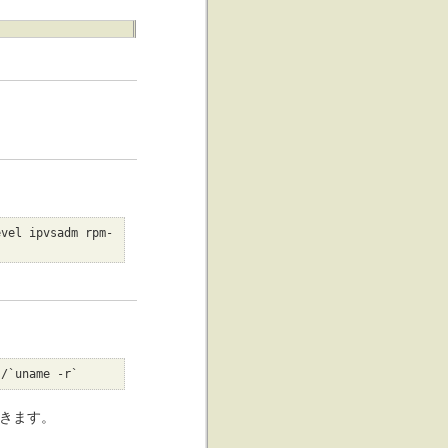
evel ipvsadm rpm-
s/`uname -r`
きます。