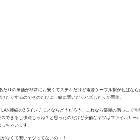
量あたりの単価が非常にお安くてステキだけど電源ケーブル繋がねばなら
付けたりするのでそのたびに一緒に繋いだりハズしたりが面倒。
LAN接続の3.5インチモノならどうだろう。これなら部屋の隅っこで
セスできるし快適じゃね？と思ったのだけど安価なヤツはファイルサー
唸っちゃいます。
倒がなくて安いヤツってないの－！