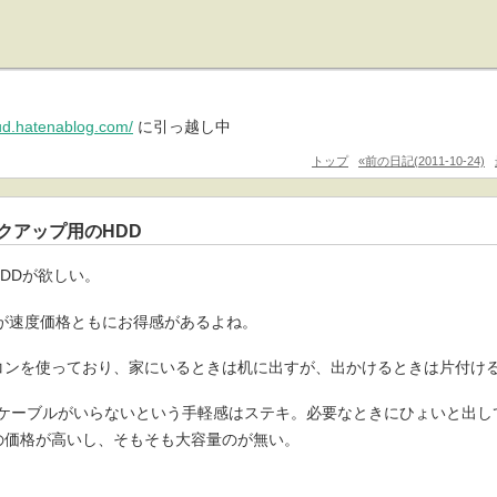
pud.hatenablog.com/
に引っ越し中
トップ
«前の日記(2011-10-24)
ックアップ用のHDD
DDが欲しい。
プが速度価格ともにお得感があるよね。
コンを使っており、家にいるときは机に出すが、出かけるときは片付け
源ケーブルがいらないという手軽感はステキ。必要なときにひょいと出し
の価格が高いし、そもそも大容量のが無い。