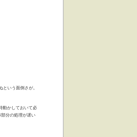
ぬという面倒さが。
常時動かしておいて必
バ部分の処理が遅い