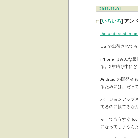
2011-11-01
[
いろいろ
] ア
the understatement
US で出荷され
iPhone はみん
る。2年縛り中に
Android の
るためには。だっ
バージョンアップ
てるのに捨てるな
そしてもうすぐ Ic
になってしまうん