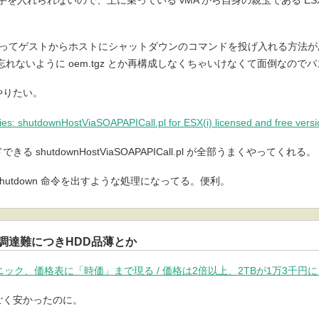
でもってゲストからホストにシャットダウンのコマンドを投げ入れる方法
忘れないように oem.tgz とか再構成しなくちゃいけなくて面倒なので
やりたい。
: shutdownHostViaSOAPAPICall.pl for ESX(i) licensed and free versi
 shutdownHostViaSOAPAPICall.pl が全部うまくやってくれる。
 に Shutdown 命令を出すような処理になってる。便利。
品調達難につきHDD品薄とか
ニック、価格表に「時価」まで現る / 価格は2倍以上、2TBが1万3千円に
ごく安かったのに。