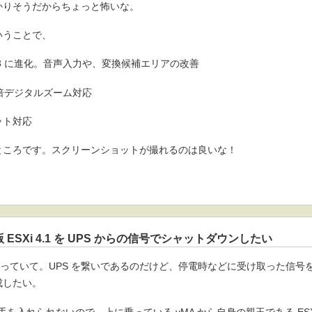
かりそうだからちょっと怖いな。
いうことで、
h 4.3 に進化。音声入力や、変換候補エリアの改善
倍デジタルズーム対応
ット対応
ところです。スクリーンショットが撮れるのは良いな！
版 ESXi 4.1 を UPS からの信号でシャットダウンしたい
 を使っていて。UPS を繋いであるのだけど、停電時などに受け取った信
成したい。
は手を入れられないので、上に乗っている vMA から自身の親玉である ES