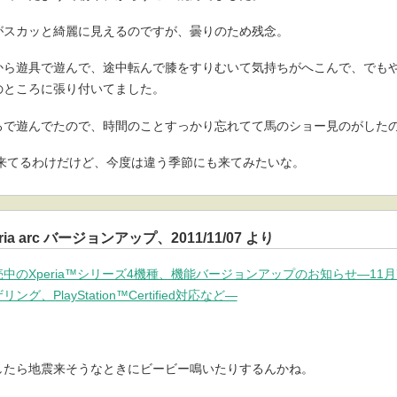
がスカッと綺麗に見えるのですが、曇りのため残念。
から遊具で遊んで、途中転んで膝をすりむいて気持ちがへこんで、でも
のところに張り付いてました。
ろで遊んでたので、時間のことすっかり忘れてて馬のショー見のがした
に来てるわけだけど、今度は違う季節にも来てみたいな。
eria arc バージョンアップ、2011/11/07 より
売中のXperia™シリーズ4機種、機能バージョンアップのお知らせ―1
、PlayStation™Certified対応など―
したら地震来そうなときにビービー鳴いたりするんかね。