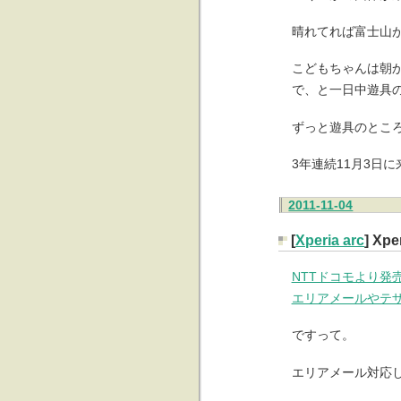
晴れてれば富士山
こどもちゃんは朝
で、と一日中遊具
ずっと遊具のとこ
3年連続11月3日
2011-11-04
[
Xperia arc
] Xp
NTTドコモより発
エリアメールやテザリング
ですって。
エリアメール対応