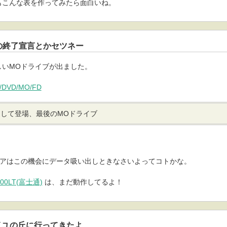
もこんな表を作ってみたら面白いね。
Oの終了宣言とかセツネー
しいMOドライブが出ました。
/DVD/MO/FD
して登場、最後のMOドライブ
ィアはこの機会にデータ吸い出しときなさいよってコトかな。
300LT(富士通)
は、まだ動作してるよ！
レイユの丘に行ってきたよ