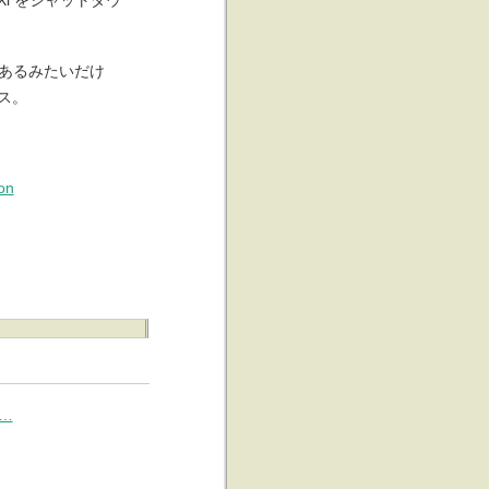
があるみたいだけ
パス。
on
…