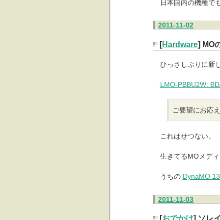
日本国内の機種で
2011-11-02
[
Hardware
] M
ひっさしぶりに新
LMO-PBBU2W: BD
ご要望にお応え
これはせつない。
生きてるMOメデ
うちの
DynaMO 1
2011-11-03
[
おでかけ
] ソ