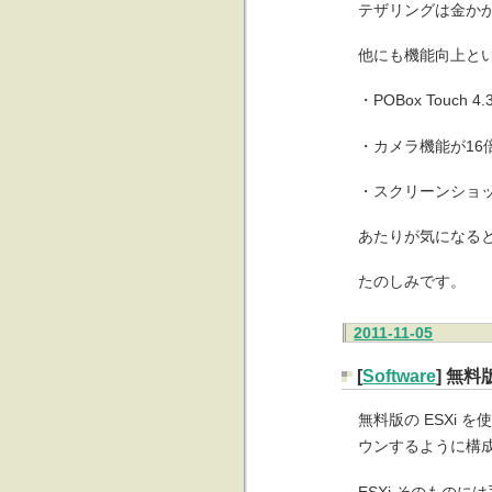
テザリングは金か
他にも機能向上と
・POBox Touc
・カメラ機能が16
・スクリーンショ
あたりが気になる
たのしみです。
2011-11-05
[
Software
] 無料
無料版の ESXi
ウンするように構
ESXi そのものに