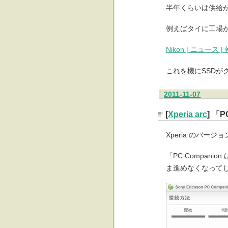
半年くらいは供給
例えばタイに工場
Nikon | ニュ
これを機にSSDが
2011-11-07
[
Xperia arc
] 「
Xperia のバ
「PC Compa
ま進めなくなって