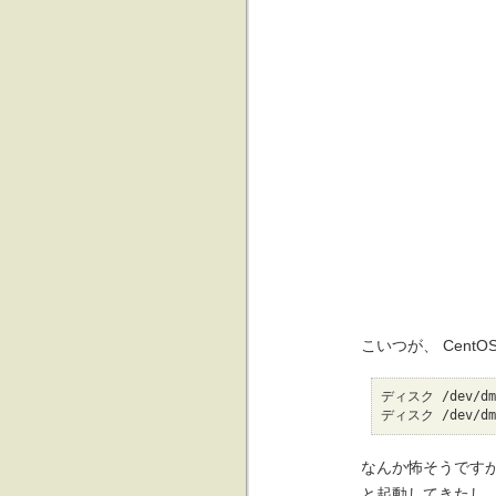
こいつが、 Cent
ディスク /dev
ディスク /dev
なんか怖そうです
と起動してきたし