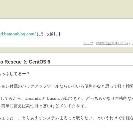
pud.hatenablog.com/
に引っ越し中
トップ
«前の日記(2011-11-17)
do Rescue と CentOS 6
あっぷしてるー？
ション付属のバックアップツールならいろいろ便利かなと思って軽く検
してみたら、amanda と bacula が出てきた。どっちもかなり本格
。簡単に言えば高性能っぽいけどメンドクサイ。
ょっと…。とりあえずシステムまるっと取りたい。というわけで手軽な Mond