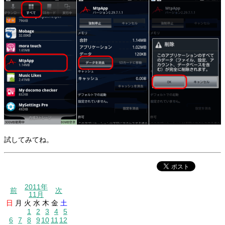
試してみてね。
2011年
前
次
11月
日
月
火
水
木
金
土
1
2
3
4
5
6
7
8
9
10
11
12