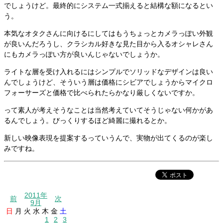
でしょうけど。最終的にシステム一式揃えると結構な額になるとい
う。
本気なオタクさんに向けるにしてはもうちょっとカメラっぽい外観
が良いんだろうし、クラシカル好きな見た目から入るオシャレさん
にもカメラっぽい方が良いんじゃないでしょうか。
ライトな層を受け入れるにはシンプルでソリッドなデザインは良い
んでしょうけど、そういう層は価格にシビアでしょうからマイクロ
フォーサーズと価格で比べられたらかなり厳しくないですか。
って素人が考えそうなことは当然考えていてそうじゃない何かがあ
るんでしょう。びっくりするほど綺麗に撮れるとか。
新しい映像表現を提案するっていうんで、実物が出てくるのが楽し
みですね。
2011年
前
次
9月
日
月
火
水
木
金
土
1
2
3