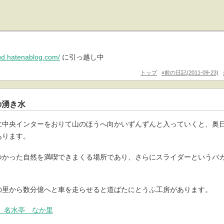
pud.hatenablog.com/
に引っ越し中
トップ
«前の日記(2011-09-23)
の湧き水
立中央インターをおりて山のほうへ向かいずんずんと入っていくと、奥
あります。
つかった自然を満喫できまくる場所であり、さらにスライダーというバ
。
の里から数分億へと車を走らせると道ばたにとうふ工房があります。
 名水亭 なか里