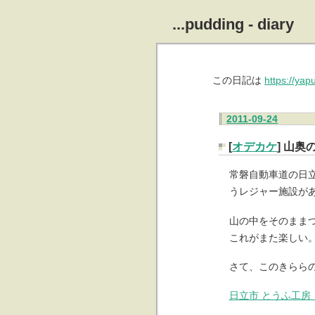
...pudding - diary
この日記は
https://ya
2011-09-24
[
オデカケ
] 山奥
常磐自動車道の日
うレジャー施設が
山の中をそのまま
これがまた楽しい
さて、このきらら
日立市 とうふ工房