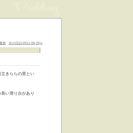
最新
次の日記(2011-09-25)»
日立きららの里とい
カ長い滑り台があり