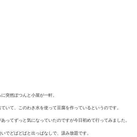
ろに突然ぽつんと小屋が一軒。
出ていて、このわき水を使って豆腐を作っているというのです。
があってずっと気になっていたのですが今日初めて行ってみました。
勢いでどばどばと出っぱなしで、汲み放題です。