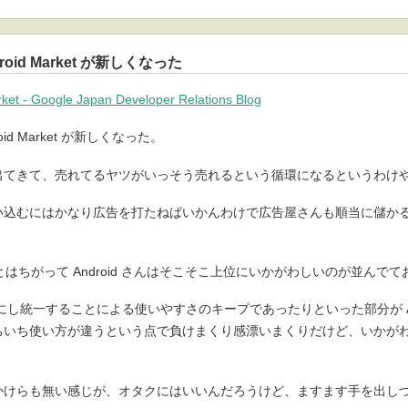
droid Market が新しくなった
t - Google Japan Developer Relations Blog
id Market が新しくなった。
出てきて、売れてるヤツがいっそう売れるという循環になるというわけ
い込むにはかなり広告を打たねばいかんわけで広告屋さんも順当に儲か
さんとはちがって Android さんはそこそこ上位にいかがわしいのが並んで
格にし統一することによる使いやすさのキープであったりといった部分が And
ちいち使い方が違うという点で負けまくり感漂いまくりだけど、いかが
かけらも無い感じが、オタクにはいいんだろうけど、ますます手を出し